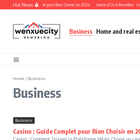
Skip to content
Hot News
asino : Guide Complet pour Bien Choisir en 2026
Vente d’Or à Bruxelles : Comme
Business
Home and real e
Home
/
Business
Business
Business
Casino : Guide Complet pour Bien Choisir en 
Casino : Comment Trouver la Plateforme Idéale Choisir un casin