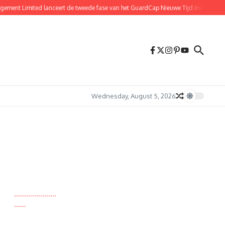
 Limited lanceert de tweede fase van het GuardCap Nieuwe Tijd Investeringspla
Wednesday, August 5, 2026
.
.
.
.
.
.
.
.
.
.
.
.
.
.
.
.
.
.
.
.
.
.
.
.
.
.
.