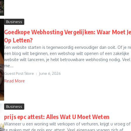
Business
Goedkope Webhosting Vergelijken: Waar Moet J
Op Letten?
Een website starten is tegenwoordig eenvoudiger dan ooit. Of je n
een blog wilt beginnen, een webshop wilt openen of een zakelijke
website wilt lanceren, je hebt betrouwbare webhosting nodig. Veel
me...
Guest Post Store
June 6, 2026
Read More
Business
prijs epc attest: Alles Wat U Moet Weten
Wanneer u een woning wilt verkopen of verhuren, krijgt u vroeg of
te maken met de prijs epc attest. Veel eigenaars vragen zich af