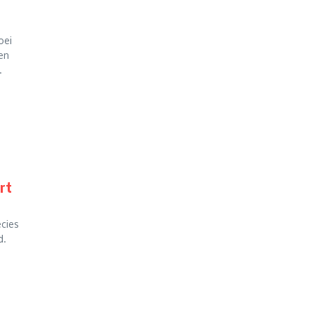
oei
een
.
rt
ecies
d.