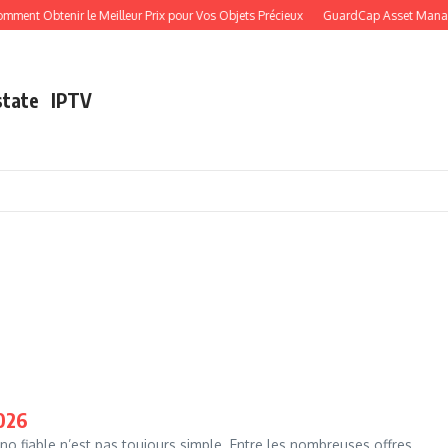
nt Obtenir le Meilleur Prix pour Vos Objets Précieux
GuardCap Asset Management
state
IPTV
2026
o fiable n’est pas toujours simple. Entre les nombreuses offres