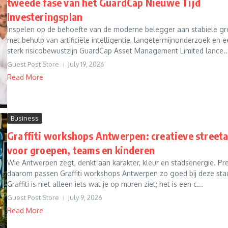
tweede fase van het GuardCap Nieuwe Tijd
Investeringsplan
Inspelen op de behoefte van de moderne belegger aan stabiele gr
met behulp van artificiële intelligentie, langetermijnonderzoek en 
sterk risicobewustzijn GuardCap Asset Management Limited lance..
Guest Post Store
July 19, 2026
Read More
Business
Graffiti workshops Antwerpen: creatieve streeta
voor groepen, teams en kinderen
Wie Antwerpen zegt, denkt aan karakter, kleur en stadsenergie. Pr
daarom passen Graffiti workshops Antwerpen zo goed bij deze sta
Graffiti is niet alleen iets wat je op muren ziet; het is een c...
Guest Post Store
July 9, 2026
Read More