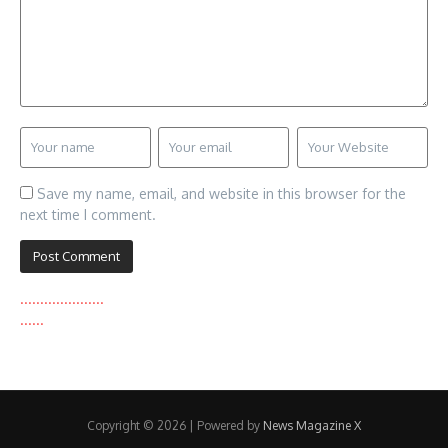
Save my name, email, and website in this browser for the
next time I comment.
.
.
.
.
.
.
.
.
.
.
.
.
.
.
.
.
.
.
.
.
.
.
.
.
.
.
.
Copyright © 2026 | Powered by
News Magazine X