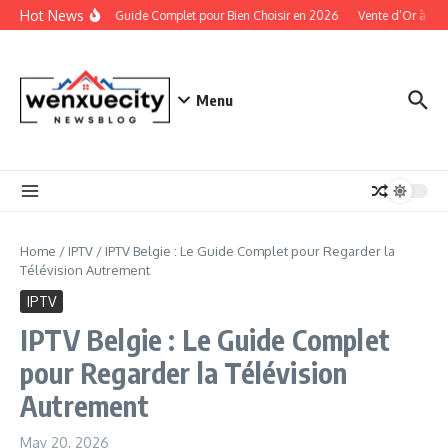
Skip to content
Hot News
Casino : Guide Complet pour Bien Choisir en 2026
Vente d’Or à Brux
Menu
Home
/
IPTV
/
IPTV Belgie : Le Guide Complet pour Regarder la
Télévision Autrement
IPTV
IPTV Belgie : Le Guide Complet
pour Regarder la Télévision
Autrement
May 20, 2026