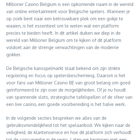
Millioner Casino Belgium is een opkomende naam in de wereld
van online entertainment voor Belgische spelers. Wanneer je
op zoek bent naar een betrouwbare plek om een gokje te
waaien, is het essentieel om te weten wat een platform
precies te bieden heeft. In dit artikel duiken we diep in de
wereld van Millioner Belgium om te kijken of dit platform
voldoet aan de strenge verwachtingen van de moderne
gokker.
De Belgische kansspelmarkt staat bekend om zijn strikte
regulering en focus op spelersbescherming. Daarom is het
voor fans van Millioner Casino BE van groot belang om goed
geïnformeerd te zijn over de mogelijkheden. Of je nu houdt
van spannende slots, strategische tafelspellen of de sfeer van
een live casino, een goede voorbereiding is het halve werk.
In de volgende secties bespreken we alles van de
gebruiksvriendelijkheid tot het spelaanbod. We kijken naar de
veiligheid, de klantenservice en hoe dit platform zich verhoudt
tot de concurrentie in de regio. Laten we beginnen met een