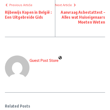
Previous Article
Next Article
Rijbewijs Kopen in België :
Aanvraag Asbestattest –
Een Uitgebreide Gids
Alles wat Huiseigenaars
Moeten Weten
Guest Post Store
Related Posts