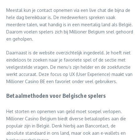
Meestal kun je contact opnemen via een live chat die bijna de
hele dag bereikbaar is. De medewerkers spreken vaak
meerdere talen, wat handig is in een meertalig land als België.
Daarom voelen spelers zich bij Millioner Belgium snel gehoord
en geholpen.
Daarnaast is de website overzichtelijk ingedeeld. Je hoeft niet
eindeloos te zoeken naar je favoriete spel of de sectie met
veelgestelde vragen. De menu’s zijn helder en de zoekfunctie
werkt accuraat. Deze focus op UX (User Experience) maakt van
Millioner Casino BE een favoriet onder veel gebruikers.
Betaalmethoden voor Belgische spelers
Het storten en opnemen van geld moet soepel verlopen.
Millioner Casino Belgium biedt diverse betaalopties aan die
populair zijn in België. Denk hierbij aan Bancontact, de
absolute standaard in ons land, maar ook aan e-wallets en