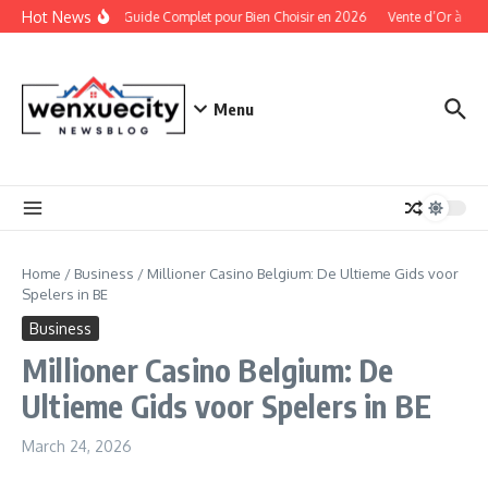
Skip to content
Hot News
Casino : Guide Complet pour Bien Choisir en 2026
Vente d’Or à Brux
Menu
Home
/
Business
/
Millioner Casino Belgium: De Ultieme Gids voor
Spelers in BE
Business
Millioner Casino Belgium: De
Ultieme Gids voor Spelers in BE
March 24, 2026